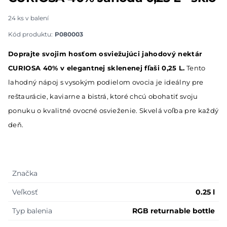
24 ks v balení
Kód produktu:
P080003
Description
Doprajte svojim hosťom osviežujúci jahodový nektár
CURIOSA 40% v elegantnej sklenenej fľaši 0,25 L.
Tento
lahodný nápoj s vysokým podielom ovocia je ideálny pre
reštaurácie, kaviarne a bistrá, ktoré chcú obohatiť svoju
ponuku o kvalitné ovocné osvieženie. Skvelá voľba pre každý
deň.
Label
Value
Značka
Veľkosť
0.25 l
Typ balenia
RGB returnable bottle