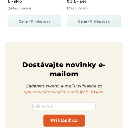
L - sklo
0,5 L - pet
24 ks v balení
12 ks v balení
1
Cena -
Prihláste sa
Cena -
Prihláste sa
Dostávajte novinky e-
mailom
Zadaním svojho e-mailu súhlasíte so
spracovaním svojich osobných údajov.
Emailová adresa
Prihlásiť sa