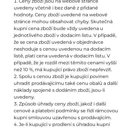
Ceny zboží jsou na webové stránce
uvedeny včetně i bez daně z přidané
hodnoty. Ceny zboží uvedené na webové
stránce mohou obsahovat chyby. Skutečná
kupní cena zboží bude vždy uvedena u
jednotlivého zboží v dodacím listu. V případě,
že se cena zboží uvedená v objednávce
neshoduje s cenou uvedenou na dodacím
listě, platí cena uvedená v dodacím listu. V
případě, že je rozdíl mezi těmito cenami vyšší
než 10 %, má kupující právo zboží nepřevzít.
Spolu s cenou zboží je kupující povinen
uhradit prodávajícímu také cenu obalů a další
náklady spojené s dodáním zboží, jsou-li
uvedeny.
Způsob úhrady ceny zboží, jakož i další
cenové a platební podmínky se řídí rámcovou
kupní smlouvou uzavřenou s prodávajícím.
Je-li kupující v prodlení s úhradou kupní