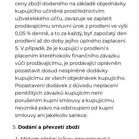
ceny zboží dodaného na základě objednávky
kupujícího učiněné prostřednictvím
uživatelského účtu, zavazuje se zaplatit
prodávajícímu smluvní úrok z prodlení ve výši
0,05 % denně, a to za každý, byť započatý den
prodlení až do doby jejího úplného zaplacení.
V případě, že je kupující v prodlení s
placením kteréhokoliv finančního závazku
vůči prodávajícímu, je prodávající oprávněn
pozastavit dosud nesplněné dodávky
kupujícímu ze všech objednávek kupujícího.
Pozastavení dodávek z důvodu neplacení
peněžitých závazků kupujícím není
porušením kupní smlouvy a kupujícímu
nevzniká právo na odstoupení od kupní
smlouvy ani jakékoliv sankce.
Dodání a převzetí zboží
Místem plnění je/jsou provozovna(y)