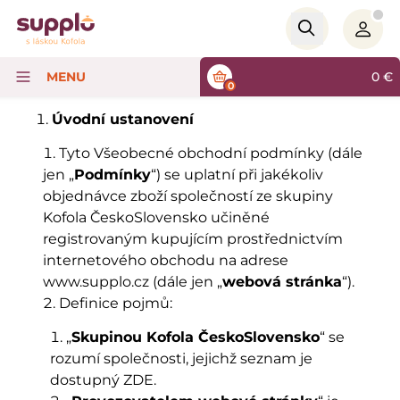
Logo
MENU
0
€
0
Úvodní ustanovení
Tyto Všeobecné obchodní podmínky (dále
jen „
Podmínky
“) se uplatní při jakékoliv
objednávce zboží společností ze skupiny
Kofola ČeskoSlovensko učiněné
registrovaným kupujícím prostřednictvím
internetového obchodu na adrese
www.supplo.cz (dále jen „
webová stránka
“).
Definice pojmů:
„
Skupinou Kofola ČeskoSlovensko
“ se
rozumí společnosti, jejichž seznam je
dostupný ZDE.