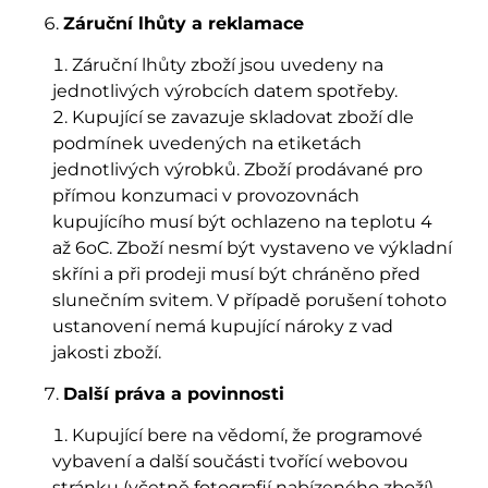
Záruční lhůty a reklamace
Záruční lhůty zboží jsou uvedeny na
jednotlivých výrobcích datem spotřeby.
Kupující se zavazuje skladovat zboží dle
podmínek uvedených na etiketách
jednotlivých výrobků. Zboží prodávané pro
přímou konzumaci v provozovnách
kupujícího musí být ochlazeno na teplotu 4
až 6oC. Zboží nesmí být vystaveno ve výkladní
skříni a při prodeji musí být chráněno před
slunečním svitem. V případě porušení tohoto
ustanovení nemá kupující nároky z vad
jakosti zboží.
Další práva a povinnosti
Kupující bere na vědomí, že programové
vybavení a další součásti tvořící webovou
stránku (včetně fotografií nabízeného zboží)