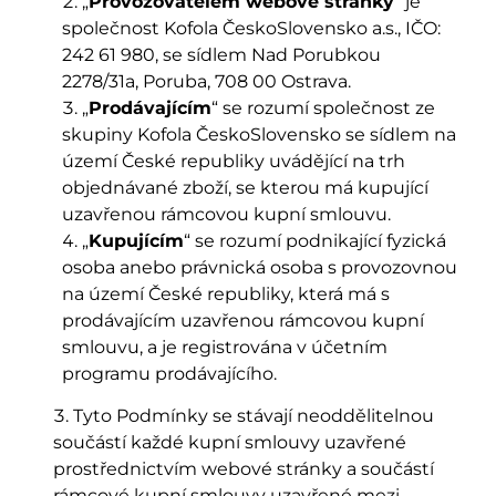
„
Provozovatelem webové stránky
“ je
společnost Kofola ČeskoSlovensko a.s., IČO:
242 61 980, se sídlem Nad Porubkou
2278/31a, Poruba, 708 00 Ostrava.
„
Prodávajícím
“ se rozumí společnost ze
skupiny Kofola ČeskoSlovensko se sídlem na
území České republiky uvádějící na trh
objednávané zboží, se kterou má kupující
uzavřenou rámcovou kupní smlouvu.
„
Kupujícím
“ se rozumí podnikající fyzická
osoba anebo právnická osoba s provozovnou
na území České republiky, která má s
prodávajícím uzavřenou rámcovou kupní
smlouvu, a je registrována v účetním
programu prodávajícího.
Tyto Podmínky se stávají neoddělitelnou
součástí každé kupní smlouvy uzavřené
prostřednictvím webové stránky a součástí
rámcové kupní smlouvy uzavřené mezi