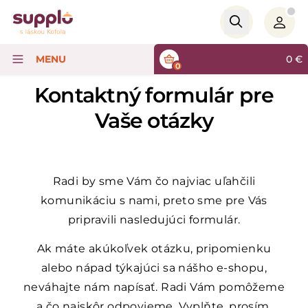
Logo
MENU
0
€
0
Kontaktný formulár pre
Vaše otázky
Radi by sme Vám čo najviac uľahčili
komunikáciu s nami, preto sme pre Vás
pripravili nasledujúci formulár.
Ak máte akúkoľvek otázku, pripomienku
alebo nápad týkajúci sa nášho e-shopu,
neváhajte nám napísať. Radi Vám pomôžeme
a čo najskôr odpovieme. Vyplňte, prosím,