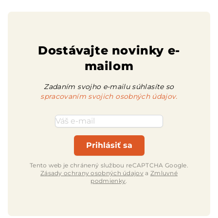
Dostávajte novinky e-
mailom
Zadaním svojho e-mailu súhlasíte so
spracovaním svojich osobných údajov.
Emailová adresa
Prihlásiť sa
Tento web je chránený službou reCAPTCHA Google.
Zásady ochrany osobných údajov
a
Zmluvné
podmienky
.