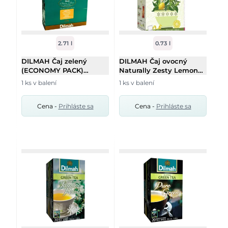
2.71 l
0.73 l
DILMAH Čaj zelený
DILMAH Čaj ovocný
(ECONOMY PACK)
Naturally Zesty Lemon
100X2g
20/1,5g
1 ks v balení
1 ks v balení
Cena -
Prihláste sa
Cena -
Prihláste sa