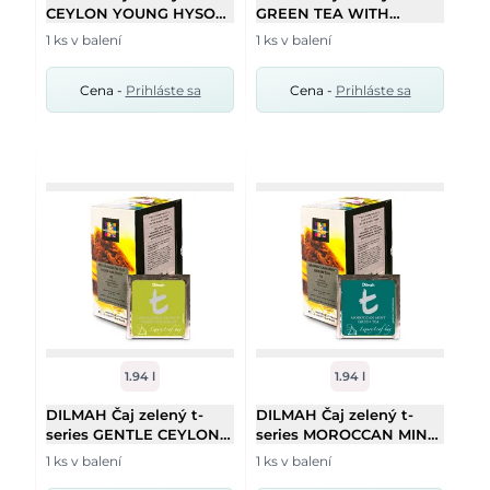
CEYLON YOUNG HYSON
GREEN TEA WITH
GREEN TEA T Lux sáček
JASMINE FLOWERS T
1 ks v balení
1 ks v balení
HB 50/2g
Lux sáček HB 50/2g
Cena -
Prihláste sa
Cena -
Prihláste sa
1.94 l
1.94 l
DILMAH Čaj zelený t-
DILMAH Čaj zelený t-
series GENTLE CEYLON
series MOROCCAN MINT
LYCHEE T Lux sáček HB
T Lux sáček HB 50/2g
1 ks v balení
1 ks v balení
40/2g