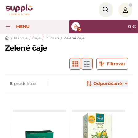
Logo
MENU
0
€
0
/
Nápoje
/
Čaje
/
Dilmah
/
Zelené čaje
Zelené čaje
Filtre
Products
Filtrovať
8
produktov
Odporúčané