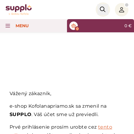
Logo
MENU
0
€
0
Vážený zákazník,
e-shop Kofolanapriamo.sk sa zmenil na
SUPPLO
. Váš účet sme už previedli.
Prvé prihlásenie prosím urobte cez
tento