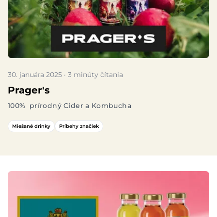
30. januára 2025 · 3 minúty čítania
Prager's
100% prírodný Cider a Kombucha
Miešané drinky
Príbehy značiek