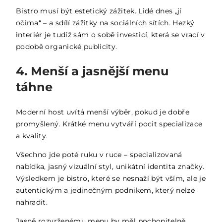
Bistro musí být estetický zážitek. Lidé dnes „jí
očima“ – a sdílí zážitky na sociálních sítích. Hezký
interiér je tudíž sám o sobě investicí, která se vrací v
podobě organické publicity.
4. Menší a jasnější menu
táhne
Moderní host uvítá menší výběr, pokud je dobře
promyšlený. Krátké menu vytváří pocit specializace
a kvality.
Všechno jde poté ruku v ruce – specializovaná
nabídka, jasný vizuální styl, unikátní identita značky.
Výsledkem je bistro, které se nesnaží být vším, ale je
autentickým a jedinečným podnikem, který nelze
nahradit.
Jasně rozvrženému menu by měl pochopitelně