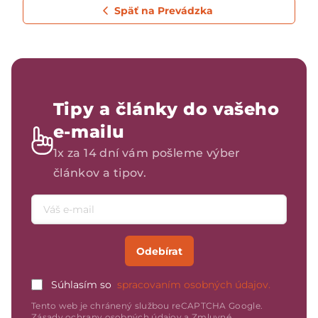
Späť na Prevádzka
Tipy a články do vašeho
e-mailu
1x za 14 dní vám pošleme výber
článkov a tipov.
Emailová adresa
Odebírat
Súhlasím so
spracovaním osobných údajov.
Tento web je chránený službou reCAPTCHA Google.
Zásady ochrany osobných údajov
a
Zmluvné