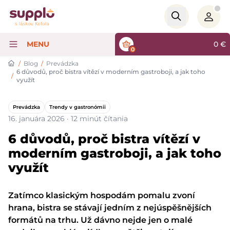
Logo
MENU
0
€
0
/
Blog
/
Prevádzka
6 důvodů, proč bistra vítězí v moderním gastroboji, a jak toho
/
využít
Prevádzka
Trendy v gastronómii
16. januára 2026 · 12 minút čítania
6 důvodů, proč bistra vítězí v
moderním gastroboji, a jak toho
využít
Zatímco klasickým hospodám pomalu zvoní
hrana, bistra se stávají jedním z nejúspěšnějších
formátů na trhu. Už dávno nejde jen o malé