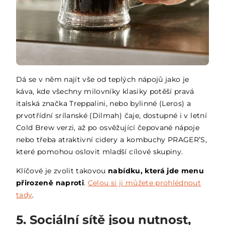
Dá se v něm najít vše od teplých nápojů jako je
káva, kde všechny milovníky klasiky potěší pravá
italská značka Treppalini, nebo bylinné (Leros) a
prvotřídní srílanské (Dilmah) čaje, dostupné i v letní
Cold Brew verzi, až po osvěžující čepované nápoje
nebo třeba atraktivní cidery a kombuchy PRAGER’S,
které pomohou oslovit mladší cílové skupiny.
Klíčové je zvolit takovou
nabídku, která jde menu
přirozeně naproti
.
Celou si ji můžete prohlédnout
tady
.
5. Sociální sítě jsou nutnost,