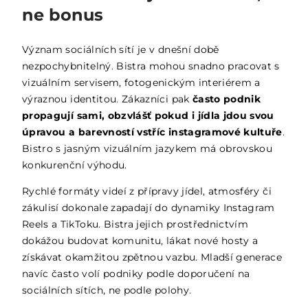
ne bonus
Význam sociálních sítí je v dnešní době
nezpochybnitelný. Bistra mohou snadno pracovat s
vizuálním servisem, fotogenickým interiérem a
výraznou identitou. Zákazníci pak
často podnik
propagují sami, obzvlášť pokud i jídla jdou svou
úpravou a barevností vstříc instagramové kultuře
.
Bistro s jasným vizuálním jazykem má obrovskou
konkurenční výhodu.
Rychlé formáty videí z přípravy jídel, atmosféry či
zákulisí dokonale zapadají do dynamiky Instagram
Reels a TikToku. Bistra jejich prostřednictvím
dokážou budovat komunitu, lákat nové hosty a
získávat okamžitou zpětnou vazbu. Mladší generace
navíc často volí podniky podle doporučení na
sociálních sítích, ne podle polohy.