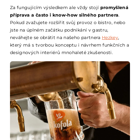
Za fungujícím výsledkem ale vždy stojí
promyšlená
příprava a často i know-how silného partnera
.
Pokud zvažujete rozšířit svůj provoz o bistro, nebo
jste na úplném začátku podnikání v gastru,
neváhejte se obrátit na našeho partnera
Hezkey
,
který má s tvorbou konceptu i návrhem funkčních a
designových interiérů mnohaleté zkušenosti.