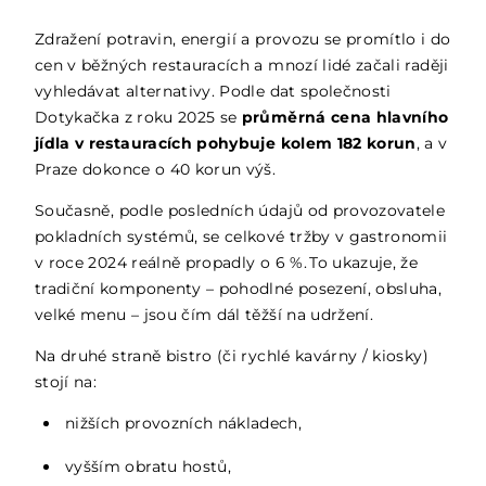
Zdražení potravin, energií a provozu se promítlo i do
cen v běžných restauracích a mnozí lidé začali raději
vyhledávat alternativy. Podle dat společnosti
Dotykačka z roku 2025 se
průměrná cena hlavního
jídla v restauracích pohybuje kolem 182 korun
, a v
Praze dokonce o 40 korun výš.
Současně, podle posledních údajů od provozovatele
pokladních systémů, se celkové tržby v gastronomii
v roce 2024 reálně propadly o 6 %. To ukazuje, že
tradiční komponenty – pohodlné posezení, obsluha,
velké menu – jsou čím dál těžší na udržení.
Na druhé straně bistro (či rychlé kavárny / kiosky)
stojí na:
nižších provozních nákladech,
vyšším obratu hostů,